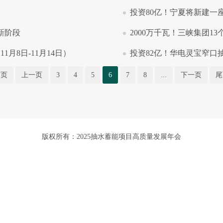
投资80亿！宁夏将新建一
新阶段
2000万千瓦！三峡集团1
月8日-11月14日）
投资82亿！华电灵宝窄口
首页
上一页
3
4
5
6
7
8
...
下一页
尾
版权所有：2025抽水蓄能项目高质量发展年会