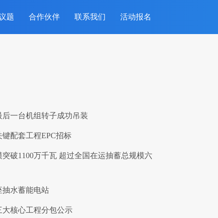
议题
合作伙伴
联系我们
活动报名
最后一台机组转子成功吊装
关键配套工程EPC招标
突破1100万千瓦 超过全国在运抽蓄总规模六
座抽水蓄能电站
三大核心工程分包公示