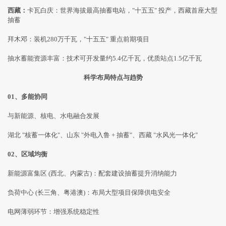
西藏：
卡瓦白庆：世界海拔最高抽蓄电站，"十五五" 投产，西藏首座大型
抽蓄
拜木邓：装机280万千瓦，"十五五" 重点前期项目
抽水蓄能资源丰富：技术可开发量约5.4亿千瓦，优质站点1.5亿千瓦
科学布局特点与趋势
01、多能协同
与新能源、核电、水电融合发展
湖北 "核蓄一体化"、山东 "外电入鲁 + 抽蓄"、西藏 "水风光一体化"
02、区域均衡
新能源富集区 (西北、内蒙古)：配套建设抽蓄提升消纳能力
负荷中心 (长三角、粤港澳)：布局大型项目保障供电安全
电网薄弱环节：增强系统稳定性